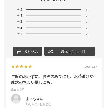
★
5
(1)
★
4
(0)
★
3
(0)
★
2
(0)
★
1
(0)
絞り込み
表示：新しい順
2026.3.17
ご飯のおかずに、お酒のあてにも、お茶漬けや
雑炊のちょい足しにも。
用途
:自宅用
よっちゃん
年代:
40代
性別:
男性