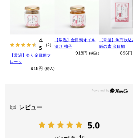
4.
【常温】金目鯛オイル
【常温】魚商炊込み
（2）
漬け 柚子
飯の素 金目鯛
5
918円
896円
(税込)
(
【常温】炙り金目鯛フ
レーク
918円
(税込)
レビュー
5.0
1
レビュー件数：
件