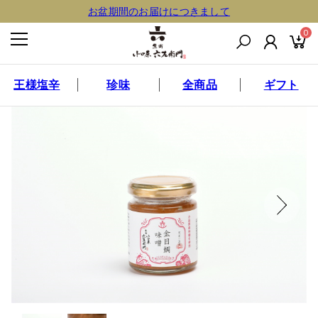
お盆期間のお届けにつきまして
0
王様塩辛
珍味
全商品
ギフト