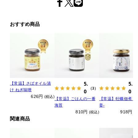
おすすめ商品
5.
5.
【常温】さばオイル漬
（3）
（
け ねぎ味噌
0
0
626円
(税込)
【常温】ごはんの一番
【常温】牡蠣佃煮 -
海苔
姜-
810円
918円
(税込)
(
関連商品