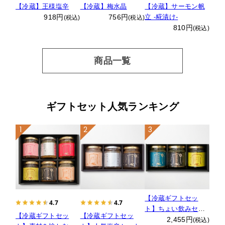
【冷蔵】王様塩辛
【冷蔵】梅水晶
【冷蔵】サーモン帆
918円
756円
立 -糀漬け-
(税込)
(税込)
810円
(税込)
商品一覧
ギフトセット人気ランキング
1
2
3
【冷蔵ギフトセッ
4.7
4.7
ト】ちょい飲みセッ
【冷蔵ギフトセッ
【冷蔵ギフトセッ
ト
2,455円
(税込)