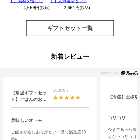
ト】素材を愉しむセ
ト】人気塩辛セット
ット
4,669円
2,661円
(税込)
(税込)
ギフトセット一覧
新着レビュー
2026.8.7
【常温ギフトセッ
【冷蔵】王様塩
ト】ごはんのお供
セット
コリコリ
美味しいオトモ
今まで食べた塩
ご飯🍚が進むありがたい一品で満足度10
くらいコリコリ
0%