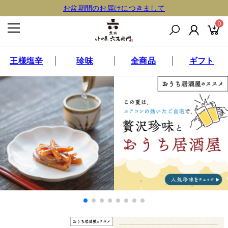
お盆期間のお届けにつきまして
0
王様塩辛
珍味
全商品
ギフト