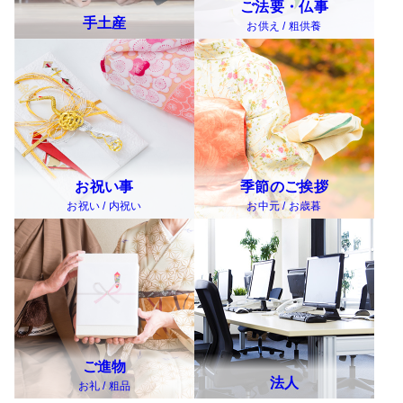
ご法要・仏事
手土産
お供え / 粗供養
お祝い事
季節のご挨拶
お祝い / 内祝い
お中元 / お歳暮
ご進物
法人
お礼 / 粗品