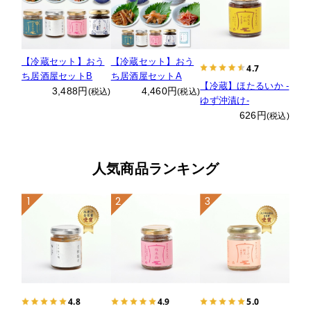
【冷蔵セット】おう
【冷蔵セット】おう
4.7
ち居酒屋セットB
ち居酒屋セットA
【冷蔵】ほたるいか ‐
3,488円
4,460円
(税込)
(税込)
ゆず沖漬け‐
626円
(税込)
人気商品ランキング
1
2
3
4.8
4.9
5.0