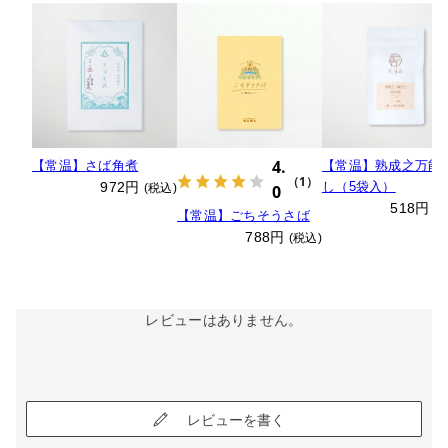
4.
【常温】さば角煮
【常温】熟成之万能
（1）
972円
し（5袋入）
(税込)
0
518円
(
【常温】ごちそうさば
788円
(税込)
レビューはありません。
レビューを書く