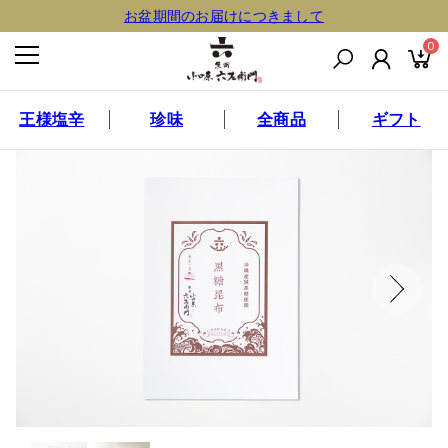
お盆期間のお届けにつきまして
0
王様塩辛
珍味
全商品
ギフト