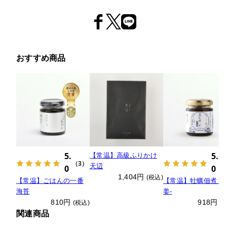
おすすめ商品
5.
5.
【常温】高級ふりかけ
（3）
（
天辺
0
0
1,404円
(税込)
【常温】ごはんの一番
【常温】牡蠣佃煮 -
海苔
姜-
810円
918円
(税込)
(
関連商品