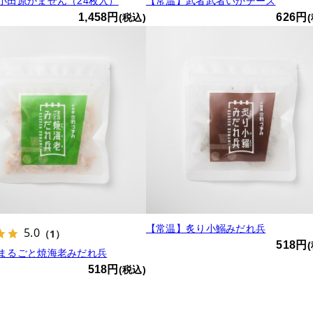
小田原かません（24枚入）
【常温】武者武者いかチーズ
1,458円
626円
(税込)
【常温】炙り小鰯みだれ兵
5.0
（1）
518円
まるごと焼海老みだれ兵
518円
(税込)