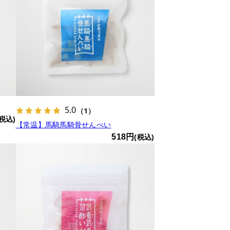
5.0
（1）
(税込)
【常温】馬騎馬騎骨せんべい
518円
(税込)