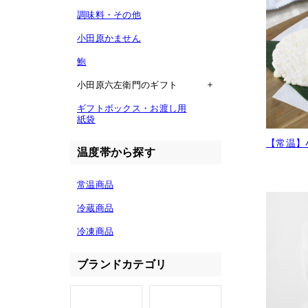
調味料・その他
小田原かません
鮑
小田原六左衛門のギフト
ギフトボックス・お渡し用
紙袋
【常温】
温度帯から探す
常温商品
冷蔵商品
冷凍商品
ブランドカテゴリ