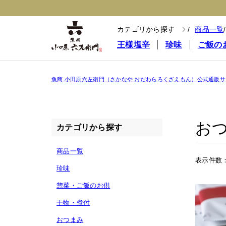
カテゴリから探す
商品一覧
王様塩辛
珍味
ご飯の
魚商 小田原六左衛門（さかなや おだわらろくざえもん）公式通販サ
お
カテゴリから探す
商品一覧
表示件数
珍味
惣菜・ご飯のお供
干物・煮付
おつまみ