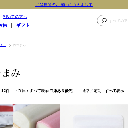
お盆期間のお届けにつきまして
初めての方へ
お供
ギフト
イト
おつまみ
つまみ
12件
在庫
すべて表示(在庫あり優先)
通常／定期
すべて表示