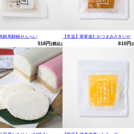
馬騎馬騎鰯せんべい
【常温】軍軍進むおつまみさきいか
518円
810円
(税込)