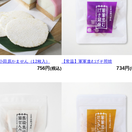
小田原かません（12枚入）
【常温】軍軍進むげそ照焼
756円
734円
(税込)