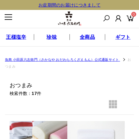
お盆期間のお届けにつきまして
0
王様塩辛
珍味
全商品
ギフト
魚商 小田原六左衛門（さかなや おだわらろくざえもん）公式通販サイト
お
つまみ
おつまみ
検索件数
17
件