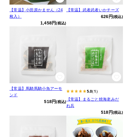
【常温】小田原かません（24
【常温】武者武者いかチーズ
枚入）
626円
(税込)
1,458円
(税込)
【常温】馬騎馬騎小魚アーモ
5.0
（1）
ンド
【常温】まるごと焼海老みだ
518円
(税込)
れ兵
518円
(税込)