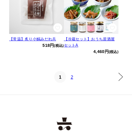
【常温】炙り小鰯みだれ兵
【冷蔵セット】おうち居酒屋
518円
セットA
(税込)
4,460円
(税込)
1
2