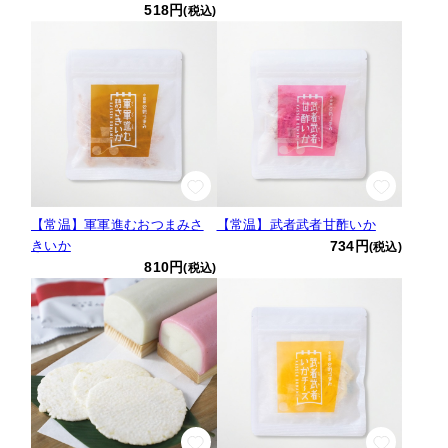
518円
(税込)
【常温】軍軍進むおつまみさ
【常温】武者武者甘酢いか
きいか
734円
(税込)
810円
(税込)