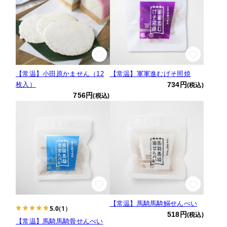
【常温】小田原かません（12
【常温】軍軍進むげそ照焼
枚入）
734円
(税込)
756円
(税込)
【常温】馬騎馬騎鰯せんべい
5.0
（1）
518円
(税込)
【常温】馬騎馬騎骨せんべい