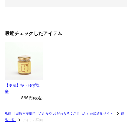
最近チェックしたアイテム
【冷蔵】極・ゆず塩
辛
896円
(税込)
魚商 小田原六左衛門（さかなや おだわらろくざえもん）公式通販サイト
商
品一覧
アイテム詳細