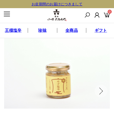
お盆期間のお届けにつきまして
0
王様塩辛
珍味
全商品
ギフト