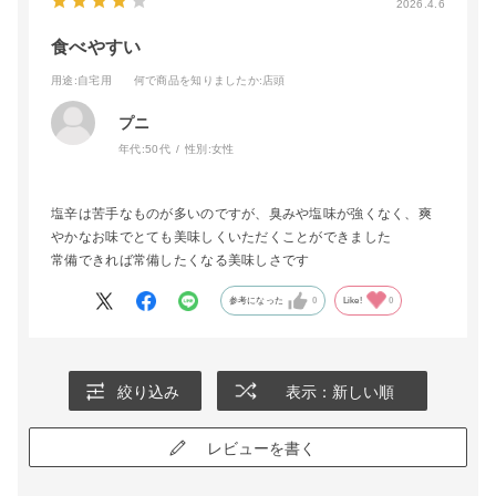
2026.4.6
食べやすい
用途
:自宅用
何で商品を知りましたか
:店頭
プニ
年代:
50代
性別:
女性
塩辛は苦手なものが多いのですが、臭みや塩味が強くなく、爽
やかなお味でとても美味しくいただくことができました
常備できれば常備したくなる美味しさです
参考になった
0
Like!
0
絞り込み
表示：新しい順
レビューを書く