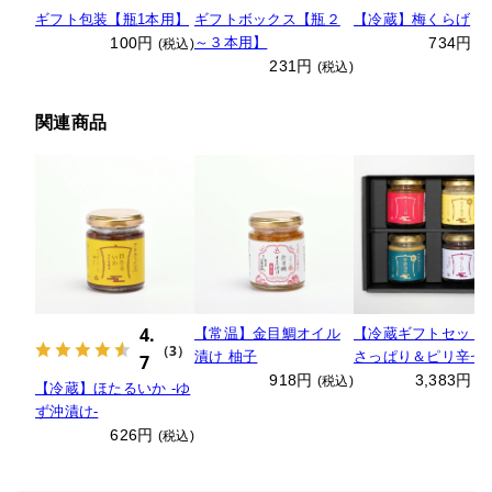
ギフト包装【瓶1本用】
ギフトボックス【瓶２
【冷蔵】梅くらげ
100円
～３本用】
734円
(税込)
(
231円
(税込)
関連商品
4.
【常温】金目鯛オイル
【冷蔵ギフトセット
（3）
漬け 柚子
さっぱり＆ピリ辛セ
7
918円
ト
3,383円
(税込)
(
【冷蔵】ほたるいか ‐ゆ
ず沖漬け‐
626円
(税込)