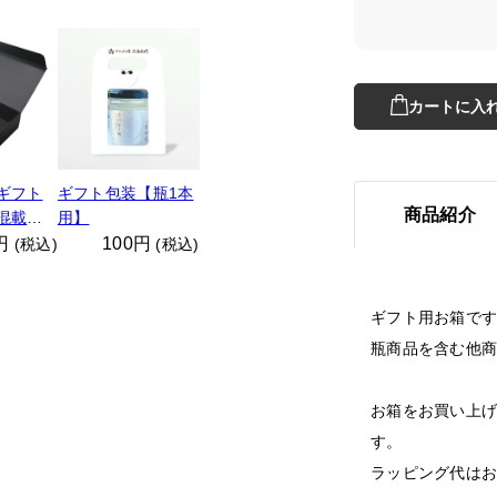
カートに入
ギフト
ギフト包装【瓶1本
商品紹介
混載
用】
5円
100円
(税込)
(税込)
ギフト用お箱で
瓶商品を含む他
お箱をお買い上
す。
ラッピング代は