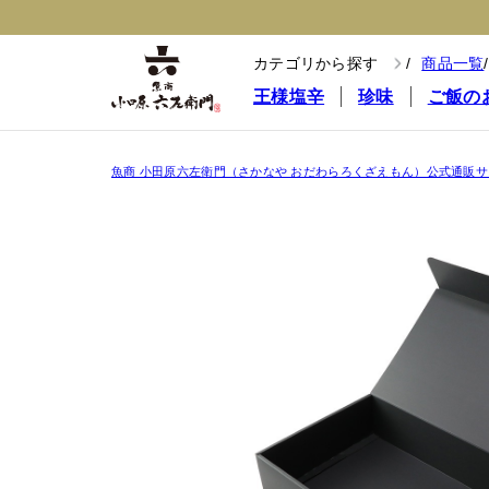
カテゴリから探す
商品一覧
王様塩辛
珍味
ご飯の
魚商 小田原六左衛門（さかなや おだわらろくざえもん）公式通販サ