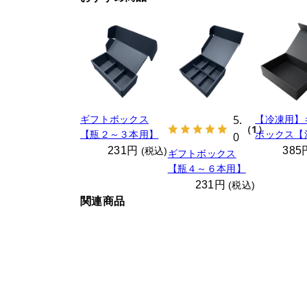
5.
ギフトボックス
【冷凍用】
（1）
【瓶２～３本用】
ボックス【
0
用】
231円
38
(税込)
ギフトボックス
【瓶４～６本用】
231円
(税込)
関連商品