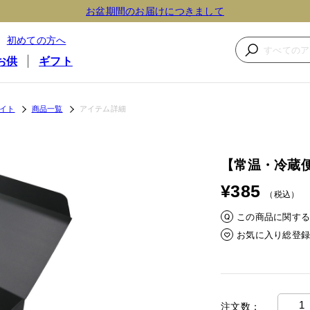
お盆期間のお届けにつきまして
初めての方へ
お供
ギフト
イト
商品一覧
アイテム詳細
【常温・冷蔵
¥385
（税込）
この商品に関す
お気に入り総登
注文数