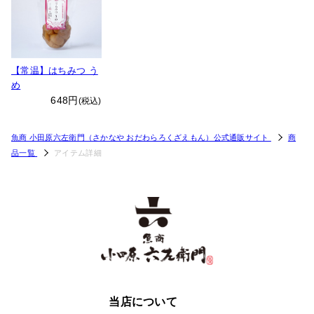
【常温】はちみつ う
め
648円
(税込)
魚商 小田原六左衛門（さかなや おだわらろくざえもん）公式通販サイト
商
品一覧
アイテム詳細
当店について