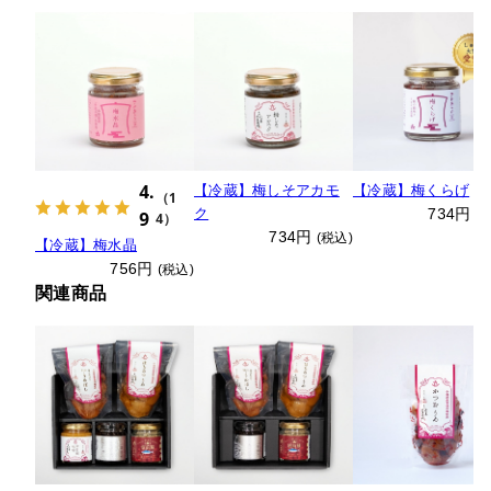
4.
【冷蔵】梅しそアカモ
【冷蔵】梅くらげ
（1
ク
734円
9
(
4）
734円
(税込)
【冷蔵】梅水晶
756円
(税込)
関連商品