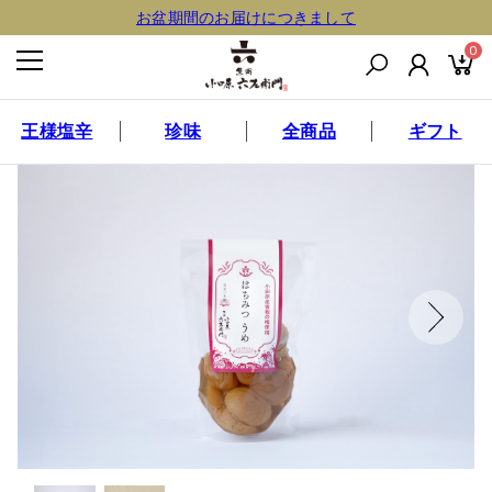
お盆期間のお届けにつきまして
0
王様塩辛
珍味
全商品
ギフト