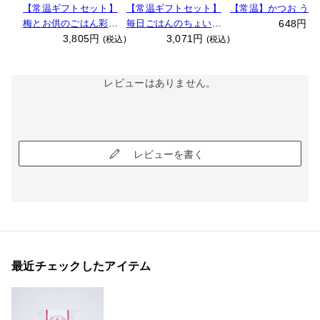
【常温ギフトセット】
【常温ギフトセット】
【常温】かつお うめ
梅とお供のごはん彩り
毎日ごはんのちょい足
648円
(
セット
3,805円
しセット
3,071円
(税込)
(税込)
レビューはありません。
レビューを書く
最近チェックしたアイテム