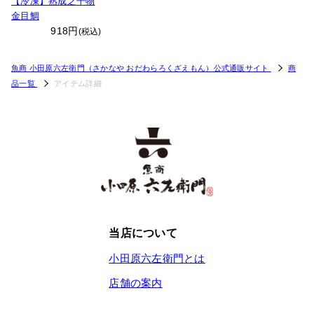
【冷凍】熟成之干物
金目鯛
918円
(税込)
魚商 小田原六左衛門（さかなや おだわらろくざえもん）公式通販サイト
商
品一覧
アイテム詳細
当店について
小田原六左衛門とは
店舗の案内