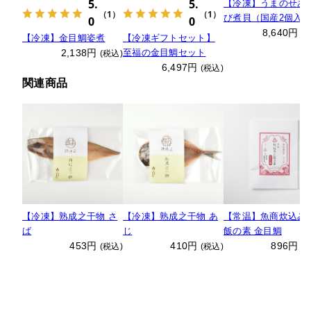
5.
5.
【冷凍】うまのせあ
（1）
（1）
び煮貝（国産2個入）
0
0
箱入り
8,640円
(
【冷凍】金目鯛姿煮
【冷凍ギフトセット】
2,138円
至福の金目鯛セット
(税込)
6,497円
(税込)
関連商品
【冷凍】熟成之干物 さ
【冷凍】熟成之干物 あ
【常温】魚商炊込み
ば
じ
飯の素 金目鯛
453円
410円
896円
(税込)
(税込)
(