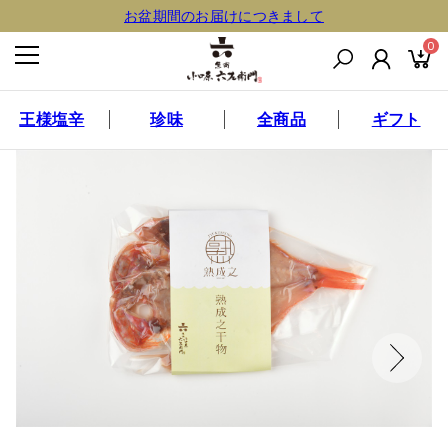
お盆期間のお届けにつきまして
0
王様塩辛
珍味
全商品
ギフト